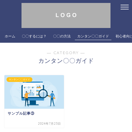
ホーム
〇〇するには？
〇〇の方法
カンタン〇〇ガイド
初心者向
― CATEGORY ―
カンタン〇〇ガイド
カンタン〇〇ガイド
サンプル記事③
2024年7月23日